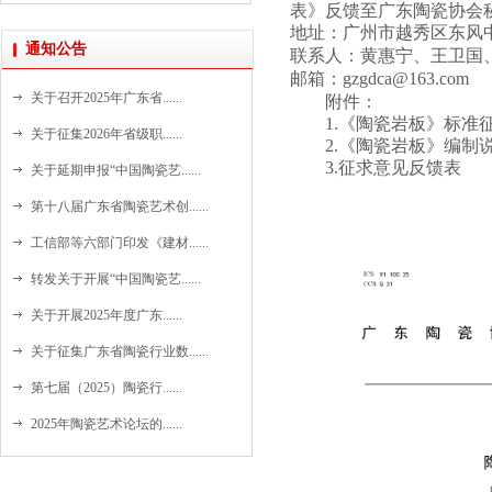
表》反馈至广东
陶瓷
协会
地址：广州市越秀区东风
通知公告
联系人：
黄惠宁
、王卫国
邮箱：
g
zgdca
@
163
.co
关于召开2025年广东省......
附件：
1.
《
陶瓷岩板
》标准
关于征集2026年省级职......
2.
《
陶瓷岩板
》编制
3.
征求意见反馈表
关于延期申报“中国陶瓷艺......
第十八届广东省陶瓷艺术创......
工信部等六部门印发《建材......
转发关于开展“中国陶瓷艺......
关于开展2025年度广东......
关于征集广东省陶瓷行业数......
第七届（2025）陶瓷行......
2025年陶瓷艺术论坛的......