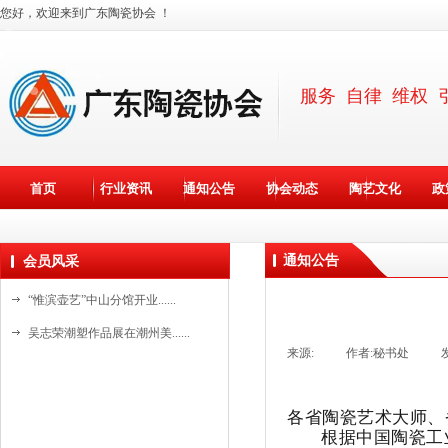
您好，欢迎来到广东陶瓷协会 ！
服务 自律 维权 
首页
行业资讯
通知公告
协会动态
陶艺文化
政
通知公告
会员风采
“惟滨壶艺”中山分馆开业......
吴志荣潮塑作品展在潮州美......
来源:
|
作者:
秘书处
|
斯达高瓷艺“水晶石茶具”......
斯达高瓷艺创始人詹培明在......
各省陶瓷艺术大师、省
资料更新中。。。
国家级非遗基地新美陶开放......
根据中国陶瓷工业