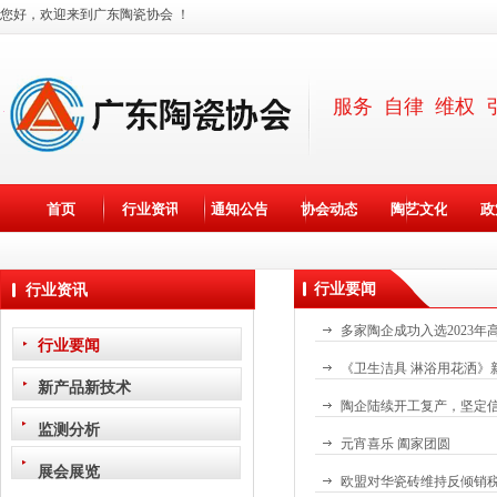
您好，欢迎来到广东陶瓷协会 ！
服务 自律 维权 
×
首页
行业资讯
通知公告
协会动态
陶艺文化
政
行业要闻
行业资讯
多家陶企成功入选2023
行业要闻
《卫生洁具 淋浴用花洒》
新产品新技术
陶企陆续开工复产，坚定
监测分析
元宵喜乐 阖家团圆
展会展览
欧盟对华瓷砖维持反倾销税率1