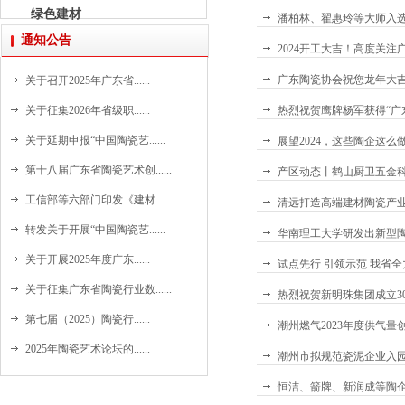
绿色建材
潘柏林、翟惠玲等大师入
通知公告
2024开工大吉！高度关
广东陶瓷协会祝您龙年大
关于召开2025年广东省......
关于征集2026年省级职......
热烈祝贺鹰牌杨军获得“广
关于延期申报“中国陶瓷艺......
展望2024，这些陶企这么做.
第十八届广东省陶瓷艺术创......
产区动态丨鹤山厨卫五金
工信部等六部门印发《建材......
清远打造高端建材陶瓷产
转发关于开展“中国陶瓷艺......
华南理工大学研发出新型陶
关于开展2025年度广东......
试点先行 引领示范 我省
关于征集广东省陶瓷行业数......
热烈祝贺新明珠集团成立3
第七届（2025）陶瓷行......
潮州燃气2023年度供气量创
2025年陶瓷艺术论坛的......
潮州市拟规范瓷泥企业入
恒洁、箭牌、新润成等陶企