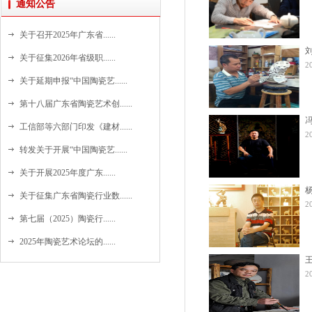
通知公告
关于召开2025年广东省......
关于征集2026年省级职......
2
关于延期申报“中国陶瓷艺......
第十八届广东省陶瓷艺术创......
工信部等六部门印发《建材......
2
转发关于开展“中国陶瓷艺......
关于开展2025年度广东......
关于征集广东省陶瓷行业数......
2
第七届（2025）陶瓷行......
2025年陶瓷艺术论坛的......
2