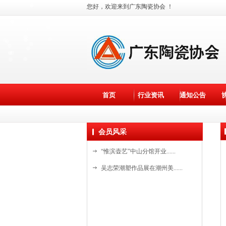
您好，欢迎来到广东陶瓷协会 ！
首页
行业资讯
通知公告
会员风采
“惟滨壶艺”中山分馆开业......
吴志荣潮塑作品展在潮州美......
斯达高瓷艺“水晶石茶具”......
斯达高瓷艺创始人詹培明在......
国家级非遗基地新美陶开放......