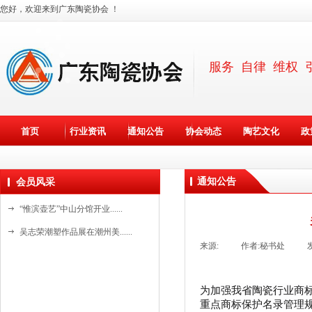
您好，欢迎来到广东陶瓷协会 ！
服务 自律 维权 
首页
行业资讯
通知公告
协会动态
陶艺文化
政
通知公告
会员风采
“惟滨壶艺”中山分馆开业......
吴志荣潮塑作品展在潮州美......
来源:
|
作者:
秘书处
|
斯达高瓷艺“水晶石茶具”......
斯达高瓷艺创始人詹培明在......
为加强我省陶瓷行业商
资料更新中。。。
国家级非遗基地新美陶开放......
重点商标保护名录管理规
资料更新中。。。