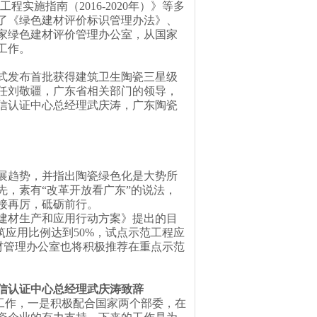
程实施指南（2016-2020年）》等多
颁布了《绿色建材评价标识管理办法》、
家绿色建材评价管理办公室，从国家
工作。
式发布首批获得建筑卫生陶瓷三星级
任刘敬疆，广东省相关部门的领导，
信认证中心总经理武庆涛，广东陶瓷
展趋势，并指出陶瓷绿色化是大势所
，素有“改革开放看广东”的说法，
接再厉，砥砺前行。
建材生产和应用行动方案》提出的目
筑应用比例达到
50%
，试点示范工程应
材管理办公室也将积极推荐在重点示范
信认证中心总经理武庆涛致辞
工作，一是积极配合国家两个部委，在