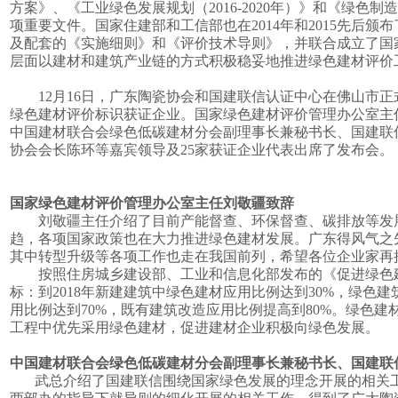
方案》、《工业绿色发展规划（2016-2020年）》和《绿色制造工
项重要文件。国家住建部和工信部也在2014年和2015先后
及配套的《实施细则》和《评价技术导则》，并联合成立了国
层面以建材和建筑产业链的方式积极稳妥地推进绿色建材评价
12
月
16
日，广东陶瓷协会和国建联信认证中心在佛山市正
绿色建材评价标识获证企业。国家绿色建材评价管理办公室主
中国建材联合会绿色低碳建材分会副理事长兼秘书长、国建联
协会会长陈环等嘉宾领导及
25
家获证企业代表出席了发布会。
国家绿色建材评价管理办公室主任刘敬疆致辞
刘敬疆主任介绍了目前产能督查、环保督查、碳排放等发
趋，各项国家政策也在大力推进绿色建材发展。广东得风气之先
其中转型升级等各项工作也走在我国前列，希望各位企业家再
按照住房城乡建设部、工业和信息化部发布的《促进绿色
标：到
2018
年新建建筑中绿色建材应用比例达到
30%
，绿色建
用比例达到
70%
，既有建筑改造应用比例提高到
80%
。绿色建
工程中优先采用绿色建材，促进建材企业积极向绿色发展。
中国建材联合会绿色低碳建材分会副理事长兼秘书长、国建联
武总介绍了国建联信围绕国家绿色发展的理念开展的相关