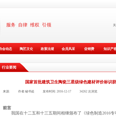
服务 自律 维权 引领
关
协会动态
陶艺文化
政策法规
会员风采
促销费
知识产
行业要闻
国家首批建筑卫生陶瓷三星级绿色建材评价标识
来源:
|
作者:
秘书处
|
发布时间:
2016-12-17
|
34262
次浏览
|
前言
我国在十二五和十三五期间相继颁布了《绿色制造2016专