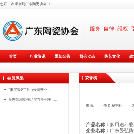
您好，欢迎来到广东陶瓷协会 ！
服务 自律 维权 
首页
行业资讯
通知公告
协会动态
陶艺文化
政
荣誉榜
会员风采
“惟滨壶艺”中山分馆开业......
吴志荣潮塑作品展在潮州美......
来源:
|
作者:
秘书处
|
斯达高瓷艺“水晶石茶具”......
斯达高瓷艺创始人詹培明在......
产品名称：
多用途斗彩
资料更新中。。。
国家级非遗基地新美陶开放......
企业名称：
广东晏弘陶