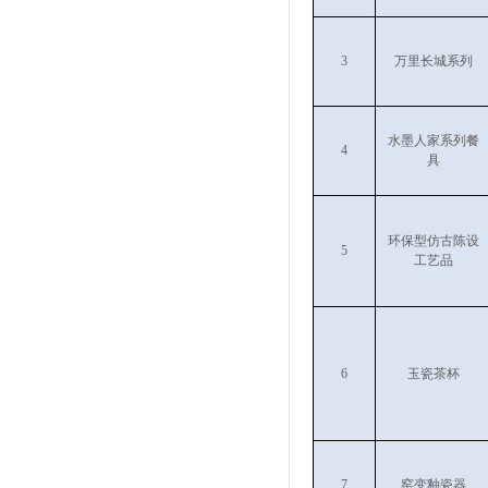
3
万里长城系列
水墨人家系列餐
4
具
环保型仿古陈设
5
工艺品
6
玉瓷茶杯
7
窑变釉瓷器