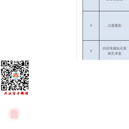
8
汉唐重彩
仿珍珠镶钻石装
9
饰艺术瓷
10
窑变日用瓷器
蓝宝牡丹抗菌陶
11
瓷餐具
12
白玉·易洁骨瓷