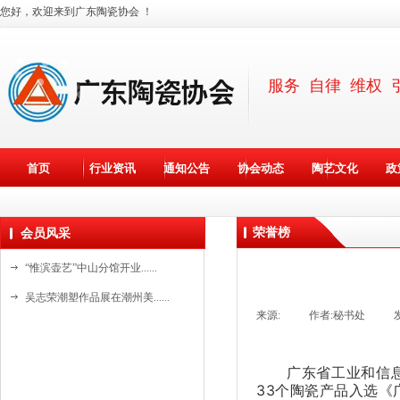
您好，欢迎来到广东陶瓷协会 ！
服务 自律 维权 
首页
行业资讯
通知公告
协会动态
陶艺文化
政
荣誉榜
会员风采
“惟滨壶艺”中山分馆开业......
吴志荣潮塑作品展在潮州美......
来源:
|
作者:
秘书处
|
斯达高瓷艺“水晶石茶具”......
斯达高瓷艺创始人詹培明在......
广东省工业和信
国家级非遗基地新美陶开放......
33个陶瓷产品入选《