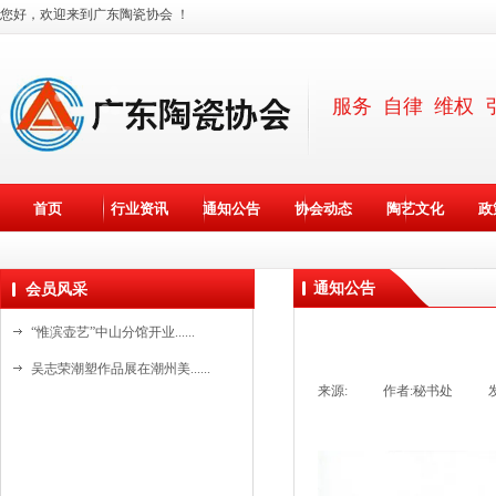
您好，欢迎来到广东陶瓷协会 ！
服务 自律 维权 
首页
行业资讯
通知公告
协会动态
陶艺文化
政
通知公告
会员风采
“惟滨壶艺”中山分馆开业......
吴志荣潮塑作品展在潮州美......
来源:
|
作者:
秘书处
|
斯达高瓷艺“水晶石茶具”......
斯达高瓷艺创始人詹培明在......
资料更新中。。。
国家级非遗基地新美陶开放......
资料更新中。。。